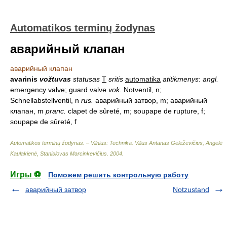
Automatikos terminų žodynas
аварийный клапан
аварийный клапан
avarinis
vožtuvas
statusas
T
sritis
automatika
atitikmenys
:
angl.
emergency valve; guard valve
vok.
Notventil, n;
Schnellabstellventil, n
rus.
аварийный затвор, m; аварийный
клапан, m
pranc.
clapet de sûreté, m; soupape de rupture, f;
soupape de sûreté, f
Automatikos terminų žodynas. – Vilnius: Technika
.
Vilius Antanas Geleževičius, Angelė
Kaulakienė, Stanislovas Marcinkevičius
.
2004
.
Игры ⚽
Поможем решить контрольную работу
аварийный затвор
Notzustand