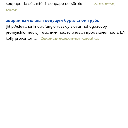
soupape de sécurité, f; soupape de sûreté, f …
Fizikos terminų
žodynas
аварийный клапан ведущей бурильной трубы
— —
[http://slovarionline.ru/anglo russkiy slovar neftegazovoy
promyishlennosti/] Тематики нефтегазовая промышленность EN
kelly preventer …
Справочник технического переводчика