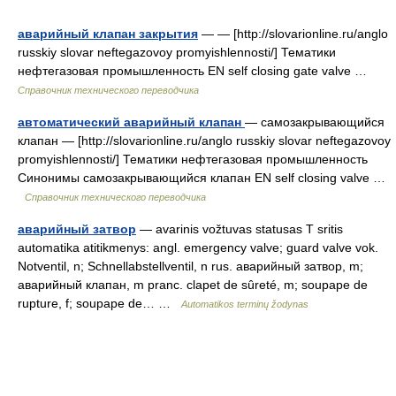
аварийный клапан закрытия
— — [http://slovarionline.ru/anglo
russkiy slovar neftegazovoy promyishlennosti/] Тематики
нефтегазовая промышленность EN self closing gate valve …
Справочник технического переводчика
автоматический аварийный клапан
— самозакрывающийся
клапан — [http://slovarionline.ru/anglo russkiy slovar neftegazovoy
promyishlennosti/] Тематики нефтегазовая промышленность
Синонимы самозакрывающийся клапан EN self closing valve …
Справочник технического переводчика
аварийный затвор
— avarinis vožtuvas statusas T sritis
automatika atitikmenys: angl. emergency valve; guard valve vok.
Notventil, n; Schnellabstellventil, n rus. аварийный затвор, m;
аварийный клапан, m pranc. clapet de sûreté, m; soupape de
rupture, f; soupape de… …
Automatikos terminų žodynas