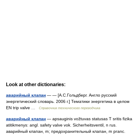
Look at other dictionaries:
аварийный клапан
— — [А.С.Гольдберг. Англо русский
энергетический словарь. 2006 г.] Тематики энергетика в целом
EN trip valve …
Справочник технического переводчика
аварийный клапан
— apsauginis vožtuvas statusas T sritis fizika
atitikmenys: angl. safety valve vok. Sicherheitsventil, n rus.
аварийный клапан, m; предохранительный клапан, m pranc.