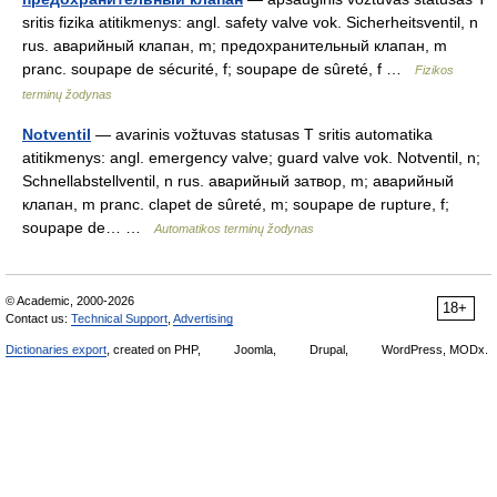
sritis fizika atitikmenys: angl. safety valve vok. Sicherheitsventil, n
rus. аварийный клапан, m; предохранительный клапан, m
pranc. soupape de sécurité, f; soupape de sûreté, f …
Fizikos
terminų žodynas
Notventil
— avarinis vožtuvas statusas T sritis automatika
atitikmenys: angl. emergency valve; guard valve vok. Notventil, n;
Schnellabstellventil, n rus. аварийный затвор, m; аварийный
клапан, m pranc. clapet de sûreté, m; soupape de rupture, f;
soupape de… …
Automatikos terminų žodynas
© Academic, 2000-2026
18+
Contact us:
Technical Support
,
Advertising
Dictionaries export
, created on PHP,
Joomla,
Drupal,
WordPress, MODx.